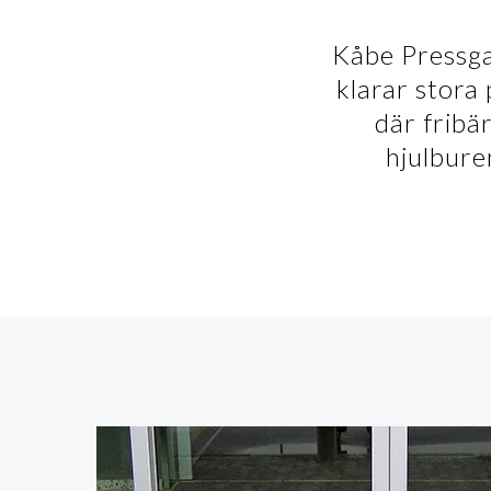
Kåbe Pressgal
klarar stora 
där fribä
hjulburen