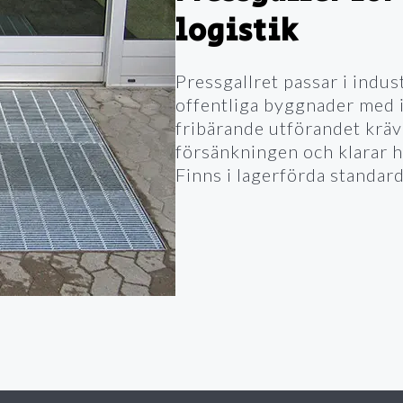
logistik
Pressgallret passar i indus
offentliga byggnader med
fribärande utförandet kräv
försänkningen och klarar h
Finns i lagerförda standar