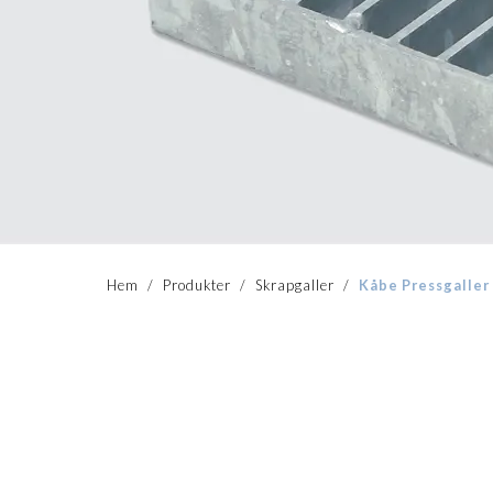
Hem
/
Produkter
/
Skrapgaller
/
Kåbe Pressgaller