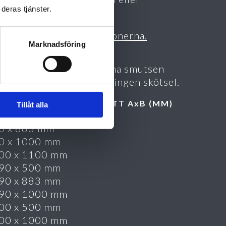
deras tjänster.
tällning.
sa mig PDF dokumentationerna.
Marknadsföring
ÖTSEL
t upp gallret och avlägsna smutsen
er behov. Gallret kräver ingen skötsel.
GERFÖRD STANDARDMÅTT AxB (MM)
Tillåt alla
0 x 500 mm
0 x 883 mm
0 x 1000 mm
00 x 1100 mm
90 x 500 mm
90 x 883 mm
90 x 1000 mm
00 x 500 mm
00 x 1000 mm