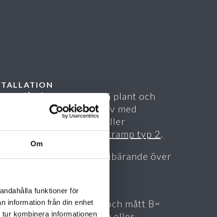
STALLATION
ternativ 1
: Installeras på plant och
t underlag försänkt i golv med
gjutningsram
Kåbe 25R
eller
anpåliggande i
Kåbe mattramp typ 2
.
Om
ternativ 2:
Installeras fribärande över
upare försänkning med
gjutningsram
Kåbe 25R
.
andahålla funktioner för
e alltid mått A= bredd och mått B=
n information från din enhet
 tur kombinera informationen
glängd vid specifikation eller