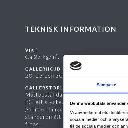
TEKNISK INFORMATION
VIKT
Ca 27 kg/m².
GALLERHÖJD
20, 25 och 30 mm.
Samtycke
GALLERSTORLEK
Måttbeställda max 3000 x 995 mm (A 
B) i ett stycke. Vid större ytor delas
Denna webbplats använder 
gallren i lämpligt stora delar. Lagerfö
Vi använder enhetsidentifierar
standardmått
sociala medier och analysera 
finns.
till de sociala medier och a