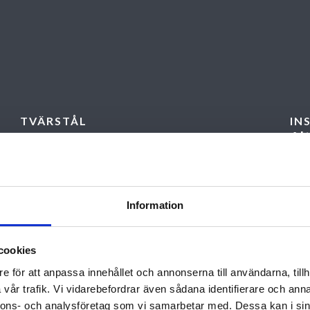
TVÄRSTÅL
IN
Rundtråd.
Al
fas
BÄRSTÅL
in
Plattstång 25 x 2 mm i A-riktningen.
ov
Information
SPÄNNVIDD/LAST
Al
x
Max 900 mm i A-riktningen vid
dj
belastning 500 kg på en tryckyta 50 x 50
cookies
in
rda
mm. 2 tryckytor 50 x 50 mm från t.ex. en
e för att anpassa innehållet och annonserna till användarna, tillh
pallyft kan samtidigt belasta ett
Ang
vår trafik. Vi vidarebefordrar även sådana identifierare och anna
gallerelement om 900 x 1000 mm (A x B)
nnons- och analysföretag som vi samarbetar med. Dessa kan i sin
gån