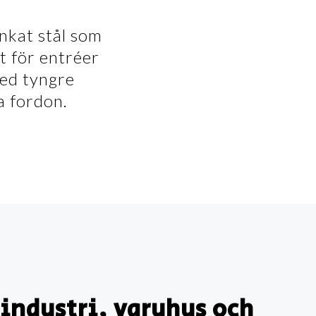
inkat stål som
gt för entréer
med tyngre
a fordon.
 industri, varuhus och