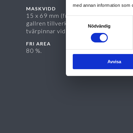
med annan information som du 
MASKVIDD
15 x 69 mm (fri öppning). Anmärkning
Samtyckesval
gallren tillverkas ej med sammanfalla
Nödvändig
tvärpinnar vid 2 eller flerdelat B-mått.
FRI AREA
80 %.
Avvisa