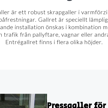
ler är ett
robust skrapgaller i varmförz
påfrestningar. Gallret är speciellt lämpli
rande installation önskas i kombination 
 trafik från pallyftare, vagnar eller andr
Entrégallret finns i flera olika höjder.
Pressgaller för