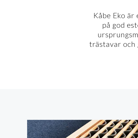
Kåbe Eko är 
på god est
ursprungsmo
trästavar och 