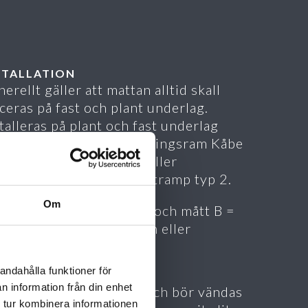
STALLATION
erellt gäller att mattan alltid skall
ceras på fast och plant underlag.
talleras på plant och fast underlag
rsänkt i golv med ingjutningsram Kåbe
 alternativt Kåbe 22R eller
anpåliggande i Kåbe mattramp typ 2.
Om
e alltid mått A = bredd och mått B =
glängd vid specifikation eller
tällning.
andahålla funktioner för
ÖTSEL
n information från din enhet
ttan har två framsidor och bör vändas
 tur kombinera informationen