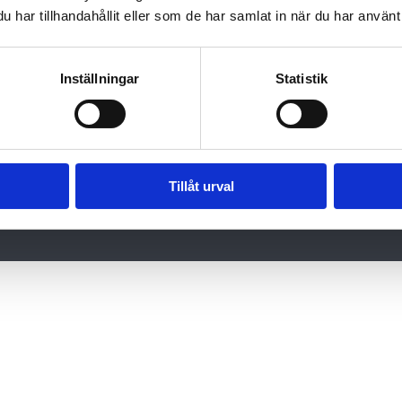
min
till Kåbe-Mattan för återvinning.
har tillhandahållit eller som de har samlat in när du har använt 
lik
För
:
kem
Inställningar
Statistik
m.
Fö
oc
Do
Tillåt urval