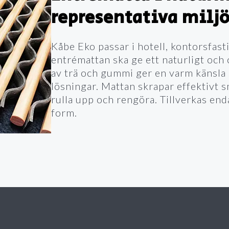
representativa milj
Kåbe Eko passar i hotell, kontorsfas
entrémattan ska ge ett naturligt och
av trä och gummi ger en varm känsla s
lösningar. Mattan skrapar effektivt s
rulla upp och rengöra. Tillverkas en
form.