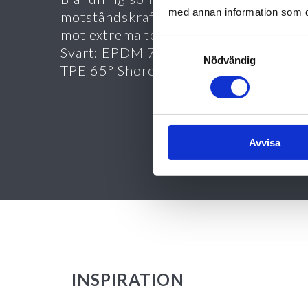
med annan information som du 
motståndskraftig
mot extrema temperaturväxlingar.
Samtyckesval
Svart: EPDM 70° Shore. Grå eller Röd
Nödvändig
TPE 65° Shore. Dimension 22 x 3,7 m
Avvisa
INSPIRATION