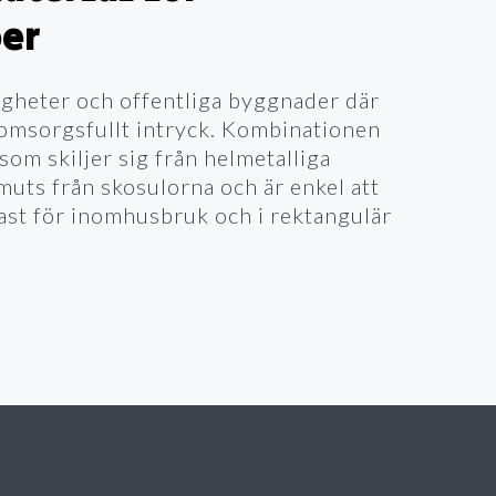
öer
tigheter och offentliga byggnader där
 omsorgsfullt intryck. Kombinationen
om skiljer sig från helmetalliga
muts från skosulorna och är enkel att
dast för inomhusbruk och i rektangulär