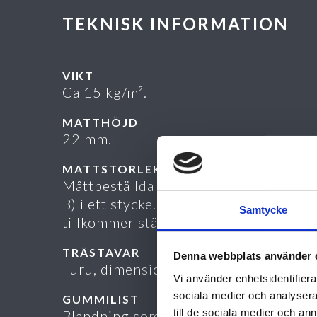
TEKNISK INFORMATION
VIKT
Ca 15 kg/m².
MATTHÖJD
22 mm.
MATTSTORLEK
Måttbeställda max 1500 x 2000 mm (
B) i ett stycke. Under 400 mm i A-måt
Samtycke
tillkommer ställkostnad.
TRÄSTAVAR
Denna webbplats använder 
Furu, dimension 17 x 12 mm.
Vi använder enhetsidentifierar
sociala medier och analysera 
GUMMILIST
till de sociala medier och a
Blandning som är speciellt