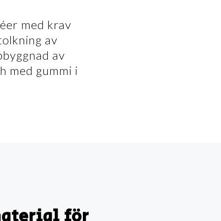
réer med krav
tolkning av
ppbyggnad av
och med gummi i
aterial för