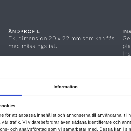
ÄNDPROFIL
IN
Ek, dimension 20 x 22 mm som kan fås
Gen
med mässingslist.
pla
Ins
SAMMANFOGNING
fö
Gummilister och trästavar sammanfogas
20R
med klammer. Mattan hålls ihop av Ø 2,3
ov
A x
mm rostfri stålvajer.
t
Information
Ang
YTBEHANDLING
gån
Trästavarna betsas och klarlackas.
bes
cookies
ÅTERVINNING & HÅLLBARHET
e för att anpassa innehållet och annonserna till användarna, tillh
SK
Kåbe Eko är 100 % återvinningsbar. När
vår trafik. Vi vidarebefordrar även sådana identifierare och anna
Ma
mattan har gjort sitt skickas den tillbaka
nnons- och analysföretag som vi samarbetar med. Dessa kan i sin