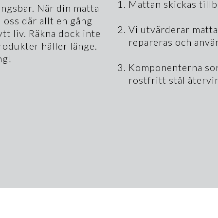
Mattan skickas tillb
ngsbar. När din matta
ll oss där allt en gång
Vi utvärderar matta
ytt liv. Räkna dock inte
repareras och använd
rodukter håller länge.
ng!
Komponenterna sort
rostfritt stål åter