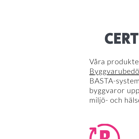
CERT
Våra produkte
Byggvarubed
BASTA-systemet
byggvaror upp
miljö- och häl