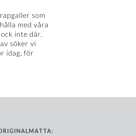
krapgaller som
shålla med våra
ock inte där.
av söker vi
r idag, för
 ORIGINALMATTA: