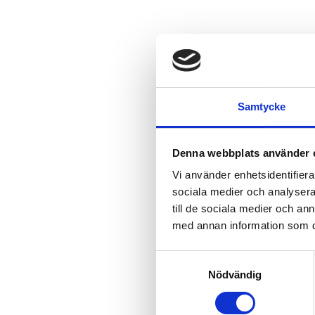
RENA
MILJ
Samtycke
En rätt utfor
Denna webbplats använder 
smuts, förenkl
Vi använder enhetsidentifierar
och avleder st
sociala medier och analysera 
underhållskos
till de sociala medier och a
Detta resulter
med annan information som du 
människor, mil
Samtyckesval
Nödvändig