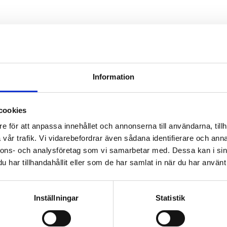
RE GOLV – RENARE
Ö!
Information
mad entrélösning minskar mängden indrag
cookies
ar städningen, minskar golvslitage, hindr
e för att anpassa innehållet och annonserna till användarna, tillh
atisk elektricitet. Dessutom sänker du di
vår trafik. Vi vidarebefordrar även sådana identifierare och anna
tnader och minimerar användningen av ke
nnons- och analysföretag som vi samarbetar med. Dessa kan i sin
ar i många viktiga vinster för framtiden.
har tillhandahållit eller som de har samlat in när du har använt 
jön, golven och ekonomin!
Inställningar
Statistik