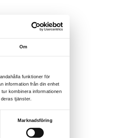
Om
en fukt och
ar halkolyckor
andahålla funktioner för
na städ- och
n information från din enhet
mikalier.
 tur kombinera informationen
 För
deras tjänster.
Marknadsföring