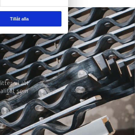
Tillåt alla
tter vi att
valitet som