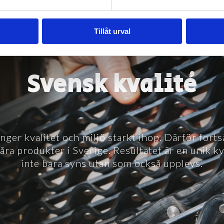
Tillåt urval
Svensk kvalité
nger kvalitet och miljö starkt ihop. Därför fortsä
våra produkter i Sverige. Resultatet är en unik k
inte bara syns utan som också upplevs.