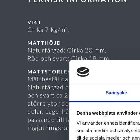
VIKT
Cirka 7 kg/m².
MATTHÖJD
Naturfärgad: Cirka 20 mm.
Röd och svart: Cirka 18 mm.
MATTSTORLEK
Måttbeställda skurna ur rulle.
Naturfärgad ca 2 000 x 10 000 mm, r
Samtycke
och svart ca 2 000 x 12 500 mm. Vid
större ytor delas mattan i lämpligt sto
delar. Lagerhållna standardstorlekar,
Denna webbplats använder 
passande till lagerförda
Vi använder enhetsidentifierar
ingjutningsramar Kåbe 22RS finns.
sociala medier och analysera 
till de sociala medier och a