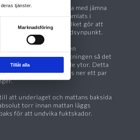
ÖTSEL
deras tjänster.
ut mattan och skaka/piska med jämna
ervall. Den smuts som samlats i
tan är svår att få bort vilket gör att
Marknadsföring
 blir tungarbetad ur städsynpunkt.
 mattan är ny släpper den
rskottslugg från tillverkningen så det
mmar fibrer på omgivande ytor. Detta
Tillåt alla
svinner när mattan blötts ner ett par
nger.
till att underlaget och mattans baksida
absolut torr innan mattan läggs
lbaks för att undvika fuktskador.