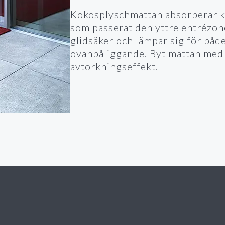
Kokosplyschmattan absorberar k
som passerat den yttre entrézon
glidsäker och lämpar sig för både
ovanpåliggande. Byt mattan med 2
avtorkningseffekt.