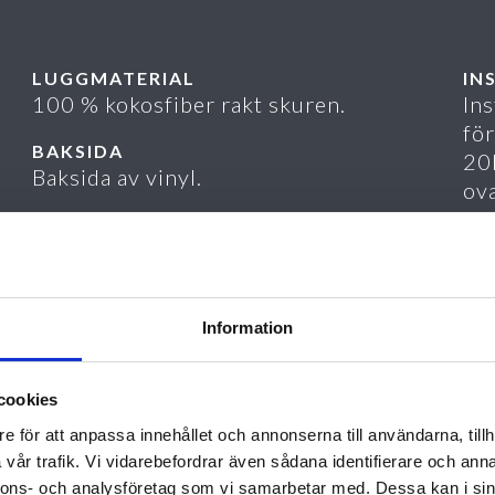
LUGGMATERIAL
IN
100 % kokosfiber rakt skuren.
Ins
fö
BAKSIDA
20R
Baksida av vinyl.
ov
FÄRG
De
Ljus naturfärg, röd eller svart.
mat
myc
öd
Information
utr
hän
ra
ang
cookies
då 
e för att anpassa innehållet och annonserna till användarna, tillh
rik
vår trafik. Vi vidarebefordrar även sådana identifierare och anna
nnons- och analysföretag som vi samarbetar med. Dessa kan i sin