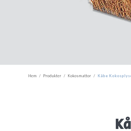
Hem
/
Produkter
/
Kokosmattor
/
Kåbe Kokosplys
Kå