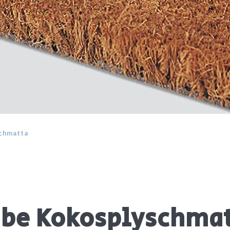
chmatta
be Kokosplyschma