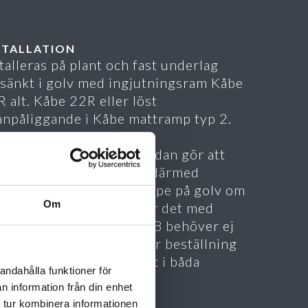
STALLATION
talleras på plant och fast underlag
rsänkt i golv med ingjutningsram Kåbe
 alt. Kåbe 22R eller löst
anpåliggande i Kåbe mattramp typ 2.
n polyetenbelagda baksidan gör att
tan är glidsäker och är därmed
ket lämplig att lägga uppe på golv om
Om
ymmet för övrigt tillåter det med
syn till höjden. Mått AxB behöver ej
es vid specifikation eller beställning
mattan fungerar likadant i båda
andahålla funktioner för
tningar.
n information från din enhet
 tur kombinera informationen