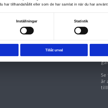
SK
har tillhandahållit eller som de har samlat in när du har använt 
Ta 
int
mat
Inställningar
Statistik
den
När
öve
da
Tillåt urval
för
gå
Se 
är 
til