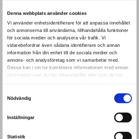
TILLVAL
Denna webbplats använder cookies
Vi använder enhetsidentifierare för att anpassa innehållet
Skräddarsy din entrématta med våra olika
och annonserna till användarna, tillhandahålla funktioner
tillval. Kåbe-Mattan hjälper dig att hitta rätt
för sociala medier och analysera vår trafik. Vi
lösning som är anpassad efter dina behov
vidarebefordrar även sådana identifierare och annan
och önskemål.
information från din enhet till de sociala medier och
annons- och analysföretag som vi samarbetar med.
Dessa kan i sin tur kombinera informationen med annan
information som du har tillhandahållit eller som de har
samlat in när du har använt deras tjänster.
Samtyckesval
Nödvändig
Inställningar
Statistik