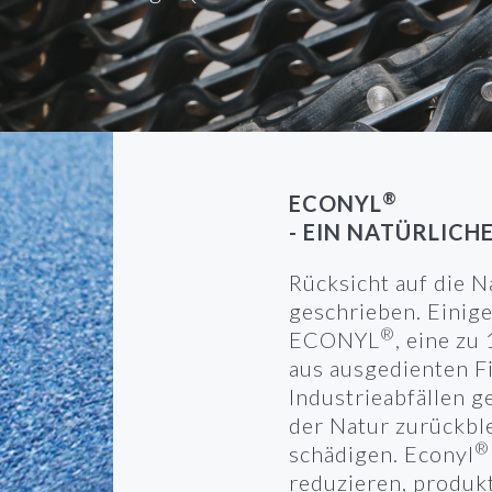
®
ECONYL
- EIN NATÜRLICH
Rücksicht auf die 
geschrieben. Einig
®
ECONYL
, eine zu
aus ausgedienten F
Industrieabfällen g
der Natur zurückbl
®
schädigen. Econyl
reduzieren, produk