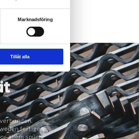
Marknadsföring
Tillåt alla
ät
 verbunden.
hweden fertigen.
or allem spürt.