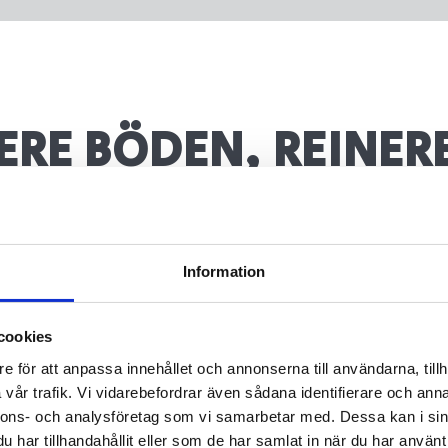
ERE BÖDEN, REINER
ENRÄUME
Information
g gestalteter Eingang reduziert Schmut
erleichtert die Reinigung, verringert den
cookies
ß, verhindert Rutschunfälle und leitet s
e för att anpassa innehållet och annonserna till användarna, tillh
b. Im gleichen Zuge werden die Kosten fü
vår trafik. Vi vidarebefordrar även sådana identifierare och anna
esenkt und der Chemikalienverbrauch mi
nnons- och analysföretag som vi samarbetar med. Dessa kan i sin
es uns. Ein Plus für Mensch und Umwelt
har tillhandahållit eller som de har samlat in när du har använt 