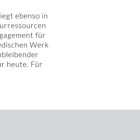
iegt ebenso in
turressourcen
ngagement für
wedischen Werk
hbleibender
r heute. Für