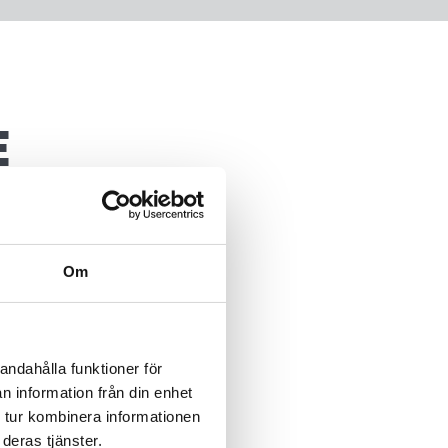
E
Om
z und
tatische
andahålla funktioner för
r Reinigung
n information från din enhet
nimiert. Die
 tur kombinera informationen
, für Böden
deras tjänster.