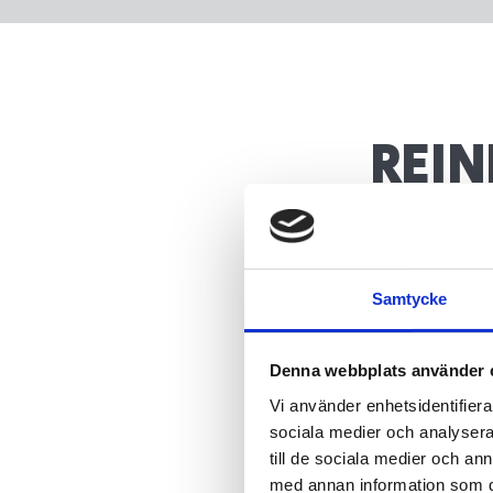
REIN
INN
Samtycke
Ein zweckmäßi
Feuchtigkeit, 
Denna webbplats använder 
Bodenverschlei
Vi använder enhetsidentifierar
Elektrizität a
sociala medier och analysera 
und Wartung g
till de sociala medier och a
Umwelt dankt 
med annan information som du 