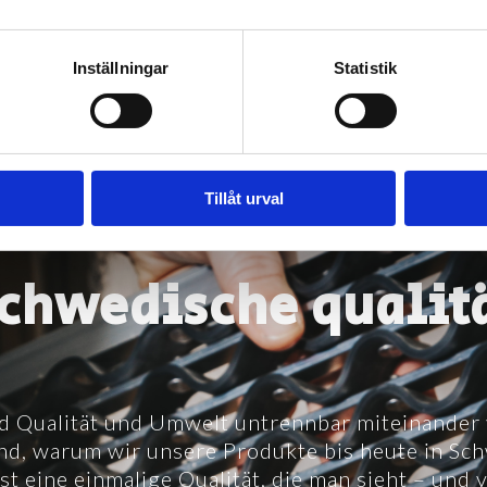
Inställningar
Statistik
Tillåt urval
chwedische qualit
nd Qualität und Umwelt untrennbar miteinander
nd, warum wir unsere Produkte bis heute in Sc
st eine einmalige Qualität, die man sieht – und v