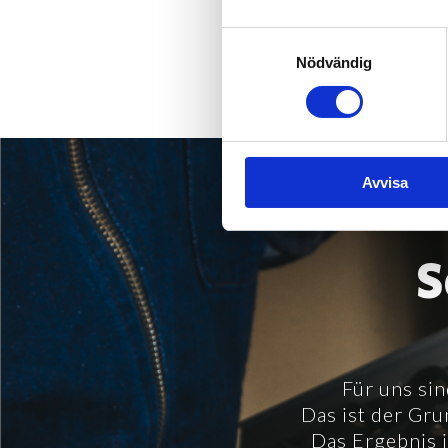
und Bilanzen!
Samtyckesval
Nödvändig
Avvisa
S
Für uns si
Das ist der Gru
Das Ergebnis i