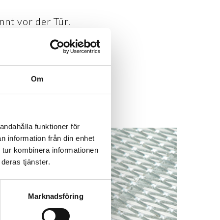
nnt vor der Tür.
erlässig auf und
be-Mattan werden
d sind in mehreren
i verfügbar.
Om
andahålla funktioner för
n information från din enhet
 tur kombinera informationen
deras tjänster.
Marknadsföring