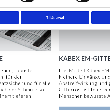
Tillåt urval
E
KÅBEX EM-GITT
gende, robuste
Das Modell Kåbex EM i
hl für den
kleinere Eingänge und
atzsicher und für alle
Abstreifwirkung und 
sich der Schmutz so
Gitterrost ist feuerve
einem tieferen
Menschen bewusste A