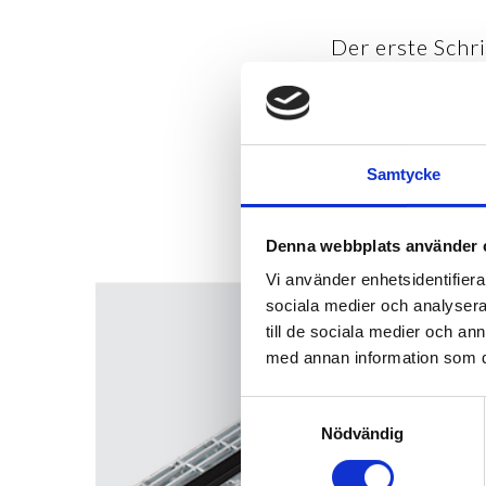
Der erste Schri
Abstreifroste v
halten den Eing
aus feuerverzinkt
Varianten, 
Samtycke
Denna webbplats använder 
Vi använder enhetsidentifierar
sociala medier och analysera 
till de sociala medier och a
med annan information som du 
Samtyckesval
Nödvändig