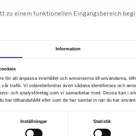
tt zu einem funktionellen Eingangsbereich begi
on Kåbe-Mattan fangen Schmutz und Schnee zuv
ang wasser- und eisfrei. Abstreifroste von Kå
em, wind- und wetterfestem Stahl gefertigt un
mit und ohne Abstreifleiste aus Stahl oder Gumm
Information
cookies
e för att anpassa innehållet och annonserna till användarna, tillh
vår trafik. Vi vidarebefordrar även sådana identifierare och anna
nnons- och analysföretag som vi samarbetar med. Dessa kan i sin
har tillhandahållit eller som de har samlat in när du har använt 
Inställningar
Statistik