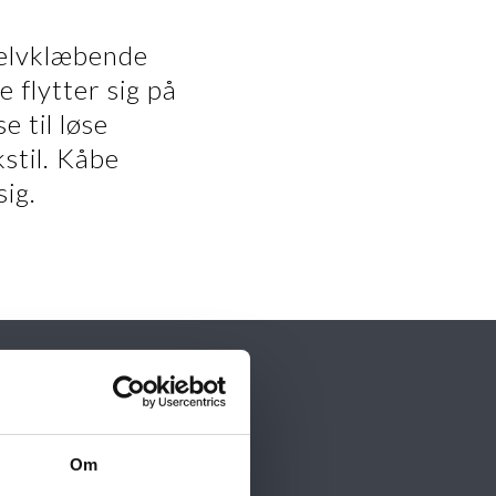
selvklæbende
 flytter sig på
 til løse
kstil. Kåbe
ig.
Om