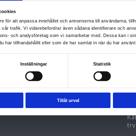
MATERIALE
IN
cookies
Glasfibervæv belagt med klæbelag.
Sør
e för att anpassa innehållet och annonserna till användarna, tillh
Klæbelaget beskyttes af plastfilm på
in
vår trafik. Vi vidarebefordrar även sådana identifierare och anna
begge sider.
Car
nnons- och analysföretag som vi samarbetar med. Dessa kan i sin
mål
har tillhandahållit eller som de har samlat in när du har använt 
VEDLIGEHOLDELSE
måt
Kåbe Carpetex kræver ingen særlig
bes
vedligeholdelse.
Ov
Inställningar
Statistik
Fje
Kå
gul
og 
Tillåt urval
den
Kåb
try