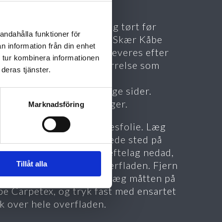
STALLATION
g for, at gulvet er rent og tørt før
andahålla funktioner för
stallationen påbegyndes. Skær Kåbe
n information från din enhet
petex til (hvis den ikke leveres efter
 tur kombinera informationen
), så den har samme størrelse som
deras tjänster.
ten, uden at fjerne
kyttelsesplasten på begge sider.
erlap 2-3 cm ved samlinger.
Marknadsföring
rn den hvide beskyttelsesfolie. Læg
be Carpetex på det ønskede sted på
vet med det fritlagte hæftelag nedad,
tryk den fast på hele overfladen. Fjern
Tillåt alla
 blå beskyttelsesfolie. Læg måtten på
e Carpetex, og tryk fast med ensartet
k over hele overfladen.