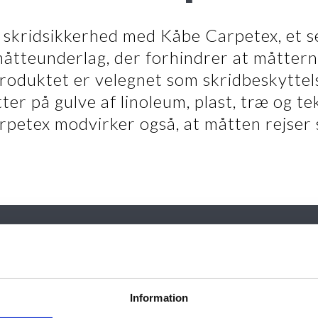
skridsikkerhed med Kåbe Carpetex, et 
åtteunderlag, der forhindrer at måtterne
Produktet er velegnet som skridbeskyttelse
ter på gulve af linoleum, plast, træ og te
rpetex modvirker også, at måtten rejser s
Information