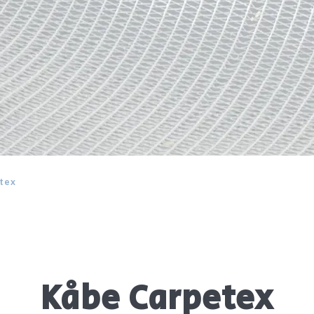
tex
Kåbe Carpetex