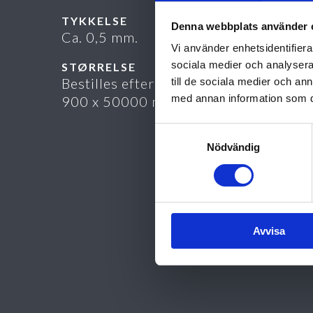
TYKKELSE
Denna webbplats använder 
Ca. 0,5 mm.
Vi använder enhetsidentifierar
sociala medier och analysera 
STØRRELSE
Bestilles efter mål skåret fra rulle
till de sociala medier och a
med annan information som du 
900 x 50000 mm.
Samtyckesval
Nödvändig
Avvisa