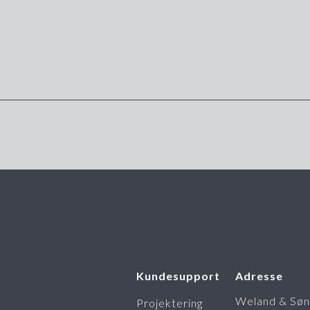
Kundesupport
Adresse
Weland & Søn
Projektering