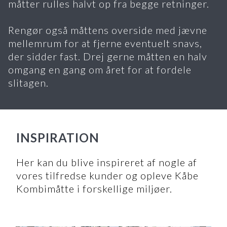
måtter rulles halvt op fra begge retninger.
Rengør også måttens overside med jævne
mellemrum for at fjerne eventuelt snavs,
der sidder fast. Drej gerne måtten en halv
omgang en gang om året for at fordele
slitagen.
INSPIRATION
Her kan du blive inspireret af nogle af
vores tilfredse kunder og opleve Kåbe
Kombimåtte i forskellige miljøer.