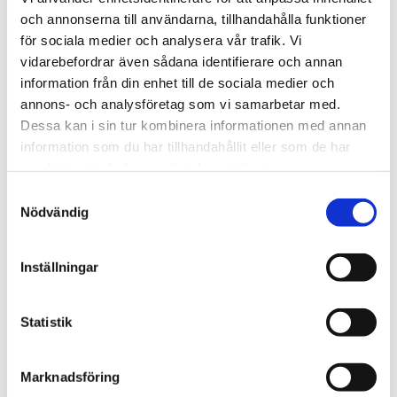
och annonserna till användarna, tillhandahålla funktioner
för sociala medier och analysera vår trafik. Vi
vidarebefordrar även sådana identifierare och annan
information från din enhet till de sociala medier och
annons- och analysföretag som vi samarbetar med.
Dessa kan i sin tur kombinera informationen med annan
Kåbe Kombi / Rød
information som du har tillhandahållit eller som de har
samlat in när du har använt deras tjänster.
Samtyckesval
Nödvändig
Inställningar
Statistik
Marknadsföring