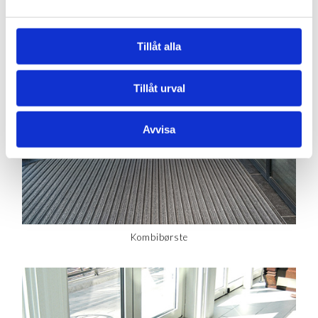
Kombibørste / Multi
Tillåt alla
Tillåt urval
Avvisa
Kombibørste