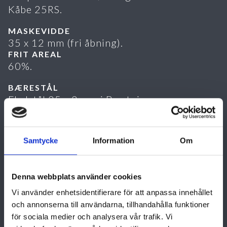
Kåbe 25RS.
MASKEVIDDE
35 x 12 mm (fri åbning).
FRIT AREAL
60%.
BÆRESTÅL
Fladstål 25 x 2 mm i B-retningen.
KANTSTÅL
Fladstål 25 x 2 mm.
Samtycke
Information
Om
OVERFLADEBEHANDLING
Varmforzinket iht. SS-EN ISO 1461.
Denna webbplats använder cookies
INSTALLATION
Installeres på plant og fast underlag
Vi använder enhetsidentifierare för att anpassa innehållet
forsænket i gulv med indstøbningsramme
och annonserna till användarna, tillhandahålla funktioner
Kåbe 25R.
för sociala medier och analysera vår trafik. Vi