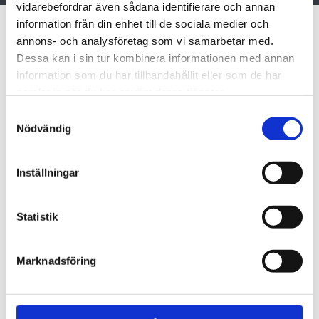
vidarebefordrar även sådana identifierare och annan
information från din enhet till de sociala medier och
INSPIRASJON
annons- och analysföretag som vi samarbetar med.
Dessa kan i sin tur kombinera informationen med annan
information som du har tillhandahållit eller som de har
Her kan du la deg inspirere av noen av
samlat in när du har använt deras tjänster.
de fornøyde kundene våre og se Kåbe
APM i forskjellige miljøer.
Samtyckesval
Nödvändig
Inställningar
Statistik
Marknadsföring