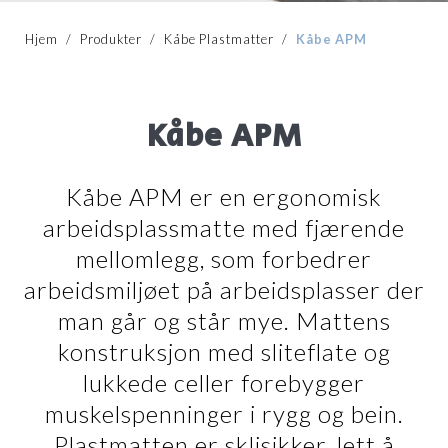
Hjem
/
Produkter
/
Kåbe Plastmatter
/
Kåbe APM
Kåbe APM
Kåbe APM er en ergonomisk
arbeidsplassmatte med fjærende
mellomlegg, som forbedrer
arbeidsmiljøet på arbeidsplasser der
man går og står mye. Mattens
konstruksjon med sliteflate og
lukkede celler forebygger
muskelspenninger i rygg og bein.
Plastmatten er sklisikker, lett å