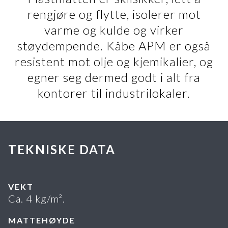
rengjøre og flytte, isolerer mot
varme og kulde og virker
støydempende. Kåbe APM er også
resistent mot olje og kjemikalier, og
egner seg dermed godt i alt fra
kontorer til industrilokaler.
TEKNISKE DATA
VEKT
Ca. 4 kg/m².
MATTEHØYDE