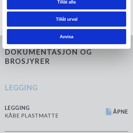
Tillåt alla
Tillåt urval
Kåbe APM
Avvisa
DOKUMENTASJON OG
BROSJYRER
LEGGING
LEGGING
ÅPNE
KÅBE PLASTMATTE