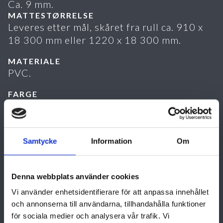
Ca. 9 mm.
MATTESTØRRELSE
Leveres etter mål, skåret fra rull ca. 910 x
18 300 mm eller 1220 x 18 300 mm.
MATERIALE
PVC.
FARGE
Grå.
LEGGING
Legges løst oppå gulvet. Mål A x B trenger
ikke angis ved spesifikasjon eller bestilling
Samtycke
Information
Om
ettersom matten fungerer likt i begge
retninger.
Denna webbplats använder cookies
VEDLIKEHOLD
Vi använder enhetsidentifierare för att anpassa innehållet
Støvsug, rist eller spyl av etter behov.
och annonserna till användarna, tillhandahålla funktioner
för sociala medier och analysera vår trafik. Vi