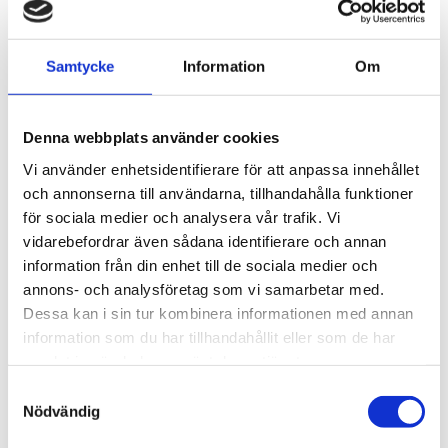
Samtycke
Information
Om
Denna webbplats använder cookies
Vi använder enhetsidentifierare för att anpassa innehållet
och annonserna till användarna, tillhandahålla funktioner
KÅBE KOMBI 12/18
för sociala medier och analysera vår trafik. Vi
vidarebefordrar även sådana identifierare och annan
Kåbe Kombi 12/18 er en lavere variant av
information från din enhet till de sociala medier och
Kåbe Kombimatte med høyde 12 eller 18
annons- och analysföretag som vi samarbetar med.
mm, en sammenrullbar matte med innlegg
Dessa kan i sin tur kombinera informationen med annan
av svart, grå eller brun børstelist og som
information som du har tillhandahållit eller som de har
også er tilpasset skotøy med høye hæler.
samlat in när du har använt deras tjänster.
Samtyckesval
Nödvändig
Les mer